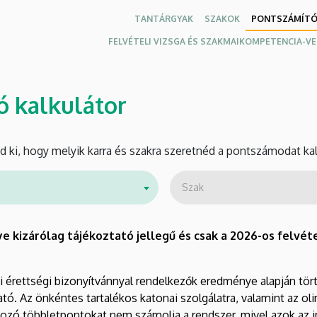
TANTÁRGYAK
SZAKOK
PONTSZÁMÍT
FELVÉTELI VIZSGA ÉS SZAKMAIKOMPETENCIA-V
ó kalkulátor
d ki, hogy melyik karra és szakra szeretnéd a pontszámodat kal
Szak
 kizárólag tájékoztató jellegű és csak a 2026-os felvéte
di érettségi bizonyítvánnyal rendelkezők eredménye alapján tö
tó. Az önkéntes tartalékos katonai szolgálatra, valamint az o
ozó többletpontokat nem számolja a rendszer, mivel azok az