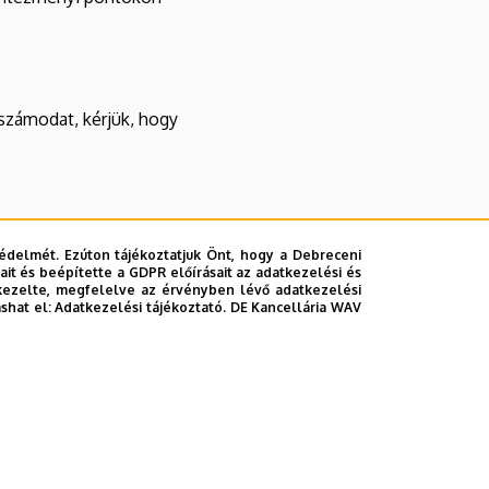
tszámodat, kérjük, hogy
édelmét. Ezúton tájékoztatjuk Önt, hogy a Debreceni
it és beépítette a GDPR előírásait az adatkezelési és
kezelte, megfelelve az érvényben lévő adatkezelési
ashat el:
Adatkezelési tájékoztató.
DE Kancellária WAV