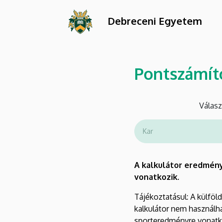
Pontszámító
Ugrás
a
Debreceni Egyetem
kalkulátor
tartalomra
|
Debreceni
Pontszámít
Egyetem
Válasz
Kar
A kalkulátor eredménye
vonatkozik.
Tájékoztatásul: A külföl
kalkulátor nem használha
sporteredményre vonatk