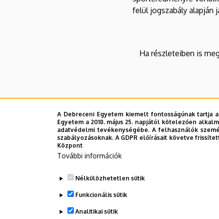
felül jogszabály alapján j
Ha részleteiben is meg
A Debreceni Egyetem kiemelt fontosságúnak tartja a
Egyetem a 2018. május 25. napjától kötelezően alkalm
adatvédelmi tevékenységébe. A felhasználók személ
szabályozásoknak. A GDPR előírásait követve frissítet
Központ
További információk
Nélkülözhetetlen sütik
Funkcionális sütik
Analitikai sütik