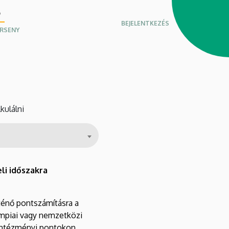
Ó
Felhasználói
BEJELENTKEZÉS
Fő
fiók
ERSENY
navigáció
menüje
kulálni
li időszakra
rténő pontszámításra a
limpiai vagy nemzetközi
 intézményi pontokon