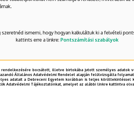
árnak.
 szeretnéd ismerni, hogy hogyan kalkuláltuk ki a felvételi pon
kattints erre a linkre:
Pontszámítási szabályok
 rendelkezésére bocsátott, illetve birtokába jutott személyes adatok v
azandó Általános Adatvédelmi Rendelet alapján felülvizsgálta folyamata
yes adatait a Debreceni Egyetem korábban is teljes körültekintéssel 
tük Adatvédelmi Tájékoztatónkat, amelyet az alábbi linkre kattintva olv